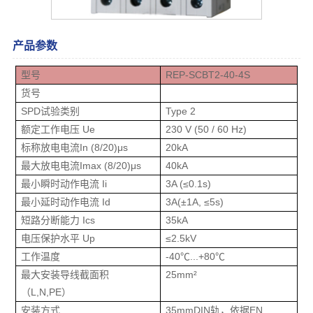
产品参数
型号
REP-SCBT2-40-4S
货号
SPD试验类别
Type 2
额定工作电压 Ue
230 V (50 / 60 Hz)
标称放电电流In (8/20)μs
20kA
最大放电电流Imax (8/20)μs
40kA
最小瞬时动作电流 Ii
3A (≤0.1s)
最小延时动作电流 Id
3A(±1A, ≤5s)
短路分断能力 Ics
35kA
电压保护水平 Up
≤2.5kV
工作温度
-40℃...+80℃
最大安装导线截面积
25mm²
（L,N,PE）
安装方式
35mmDIN轨，依据EN