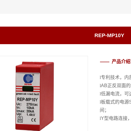
REP-MP10Y
—— 产品介绍
l
专利技术，内
l
AB
正反双面的
l
低漏电流，可
l
板载式的电源
间；
l
Y
型电路连接