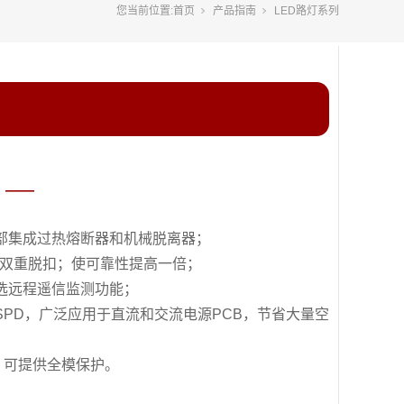
您当前位置:
首页
产品指南
LED路灯系列
 ——
部集成过热熔断器和机械脱离器；
双重脱扣；使可靠性提高
一
倍；
选远程遥信监测功能；
SPD
，广泛应用于直流和交流电源
PCB
，节省大量空
，可提供全模保护。